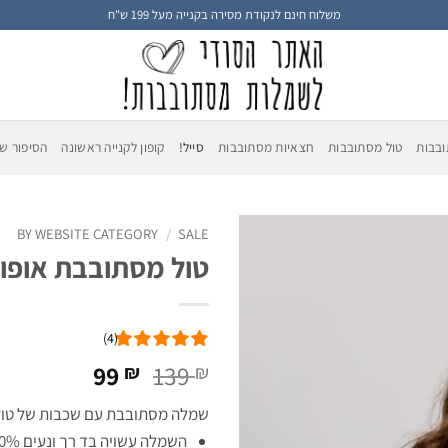
משלוח חינם לנקודת מסירה בקנייה מעל 199 ש"ח
בבות
טול מסתובבות
חצאיות מסתובבות
סייל!
קופון לקנייה ראשונה
הסיפור של
BY WEBSITE CATEGORY
/
SALE
טול מסתובבת אופוו
(4)
המחיר
המחיר
99
139
₪
₪
המקורי
הנוכחי
שמלה מסתובבת עם שכבות של טול 
היה:
הוא:
השמלה עשויה בד רך ונעים 100% כותנה, עם שכבת טול מפנק