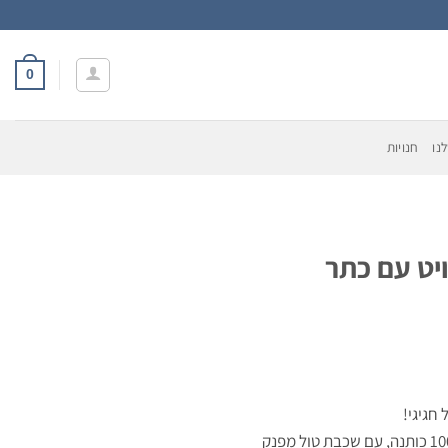
0
נו
חנויות
יט עם כתר
חגיגי!