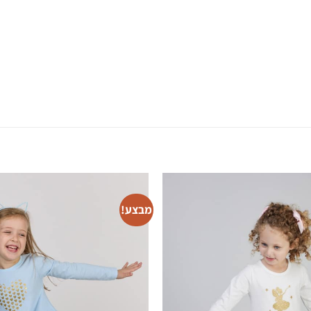
מבצע!
T