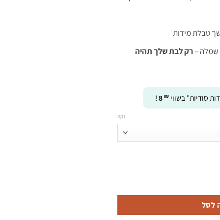
ך טבלת מידות
 שמלה –
רק לבת שלך תהיה
₪
ות סודיות" בשווי
8
!
נקה
כתר
 לסל