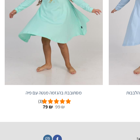
הלבבות
מסתובבת בהגזמה מנטה עם פיה
(3)
ר
המחיר
המחיר
79
₪
99
₪
חי
המקורי
הנוכחי
היה:
הוא:
79 ₪.
99 ₪.
!