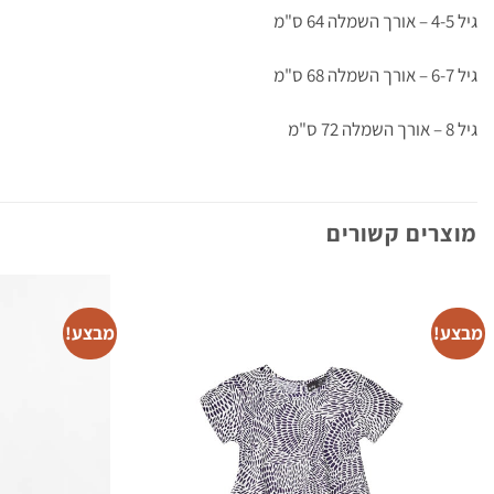
גיל 4-5 – אורך השמלה 64 ס"מ
גיל 6-7 – אורך השמלה 68 ס"מ
גיל 8 – אורך השמלה 72 ס"מ
ביקורות לקוחות
מוצרים קשורים
טול מסתובבת שחורה פיה
מיכל דוצימינר
Rating: 5/5
מבצע!
מבצע!
איילה מאוד אוהבת את השמחה וכל יום רוצה ללבוש אותה
ue Oct 24 2023 12:43:37 GMT+0000 (Coordinated Universal Time)