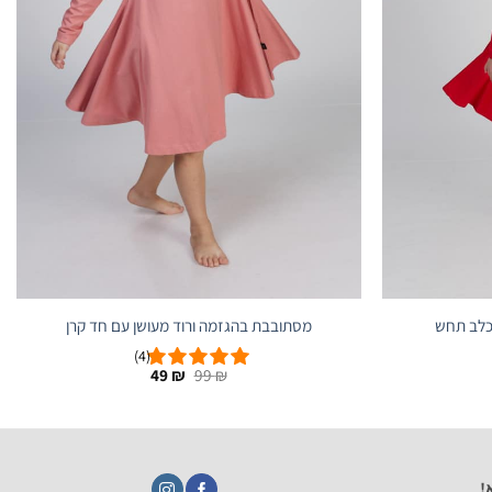
כלב תחש
מסתובבת בהגזמה ורוד מעושן עם חד קרן
(4)
ר
המחיר
המחיר
49
₪
99
₪
חי
המקורי
הנוכחי
היה:
הוא:
49 ₪.
99 ₪.
!