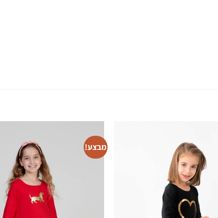
מבצע!
T