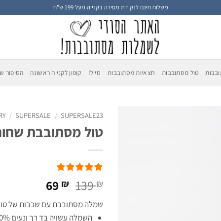
משלוח חינם לנקודת מסירה בקנייה מעל 199 ש"ח
בבות
טול מסתובבות
חצאיות מסתובבות
סייל!
קופון לקנייה ראשונה
הסיפור של
RY
/
SUPERSALE
/
SUPERSALE23
טול מסתובבת שחור
המחיר
המחיר
69
139
₪
₪
המקורי
הנוכחי
שמלה מסתובבת עם שכבות של טול 
היה:
הוא:
השמלה עשויה בד רך ונעים 100% כותנה, עם שכבת טול מפנק