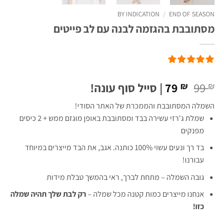
BY INDICATION
/
END OF SEASON
מסתובבת בהגזמה לבנה עם לב פייטים
המחיר
המחיר
99
79
| סייל סוף עונה!
₪
₪
המקורי
הנוכחי
השמלה המסתובבת והממכרת של האתר הסודי!
היה:
הוא:
שמלת ג'רזי עשירה בבד ומסתובבת באופן מוגזם ממש + 2 כיסים
79 ₪.
99 ₪.
מפנקים
בד רך ונעים עשוי 100% כותנה. אגב, את הבד מייצרים במיוחד
עבורנו!
גובה השמלה – מתחת לברך, ראי בהמשך טבלת מידות
אנחנו מייצרים כמות קטנה מכל שמלה –
רק לבת שלך תהיה שמלה
כזו!