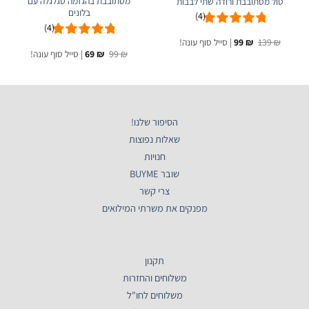
מסתובבת בהגזמה סגלגלה עם
טול מסתובבת ורודה שתי לבבות
בלונים
(4)
(4)
המחיר
המחיר
₪
139
₪
99
| סייל סוף עונה!
המקורי
הנוכחי
המחיר
המחיר
₪
99
₪
69
| סייל סוף עונה!
היה:
הוא:
המקורי
הנוכחי
99 ₪.
139 ₪.
היה:
הוא:
69 ₪.
99 ₪.
הסיפור שלנו!
שאלות נפוצות
חנויות
שובר BUYME
צרי קשר
מפנקים את משרתי המילואים
תקנון
משלוחים והחזרות
משלוחים לחו"ל