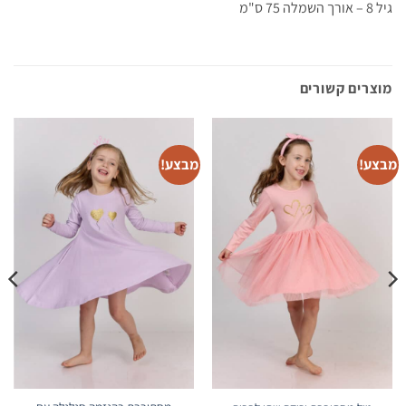
גיל 8 – אורך השמלה 75 ס"מ
ביקורות לקוחות
מוצרים קשורים
מסתובבת בהגזמה לבנה עם לב פייטים
תמי
Rating: 5/5
מבצע!
מבצע!
השמלות הגיעו. מיועדות לחול. המשלוח הקודם שימח את נכדתי. מקוה שזה 
No Review
Tue Jun 02 2026 07:17:01 GMT+0000 (Coordinated Universal Time)