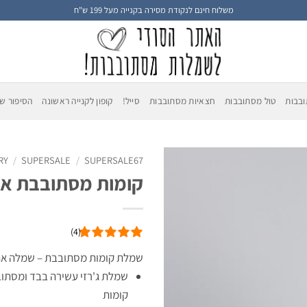
משלוח חינם לנקודת מסירה בקנייה מעל 199 ש"ח
בבות
טול מסתובבות
חצאיות מסתובבות
סייל!
קופון לקנייה ראשונה
הסיפור של
RY
/
SUPERSALE
/
SUPERSALE67
קומות מסתובבת אופ
(4)
שמלת קומות מסתובבת – שמלה אה
שמלת ג'רזי עשירה בבד ומסתוב
קומות